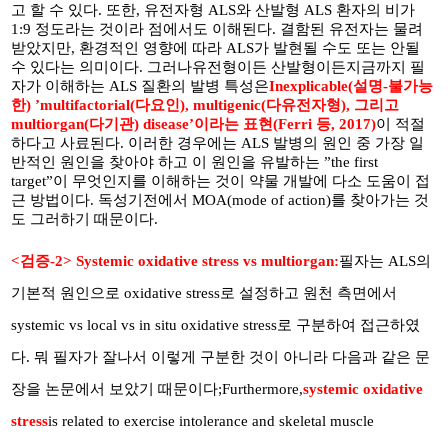
고 할 수 있다. 또한, 유전자형 ALS와 산발형 ALS 환자의 비가
1:9 정도라는 것이라 점에서도 이해된다. 결함된 유전자는 물려
받았지만, 환경적인 영향에 따라 ALS가 발현될 수도 또는 안될
수 있다는 의미이다. 그러나
유전형이든 산발형이든
지금까지 필
자가 이해하는 ALS 질환의 발병 특성은
Inexplicable(설명-불가능
한) ’multifactorial(다요인), multigenic(다유전자형), 그리고
multiorgan(다기관) disease’이라는 표현(
Ferri 등, 2017)
이 적절
하다고 사료된다. 이러한 경우에는 ALS 발병의 원인 중 가장 일
반적인 원인을 찾아야 하고 이 원인을 유발하는 ”the first
target”이 무엇인지를 이해하는 것이 약물 개발에 다소 도움이 접
근 방법이다. 독성기전에서 MOA(mode of action)를 찾아가는 것
도 그러하기 때문이다.
<검증-2> Systemic oxidative stress vs multiorgan:
필자는 ALS의
기본적 원인으로 oxidative stress로 설정하고 원천 측면에서
systemic vs local vs in situ oxidative stress로 구분하여 접근하였
다. 뭐 필자가 잘나서 이렇게 구분한 것이 아니라 다음과 같은 문
장을 논문에서 보았기 때문이다;
Furthermore,
systemic oxidative
stress
is related to exercise intolerance and skeletal muscle