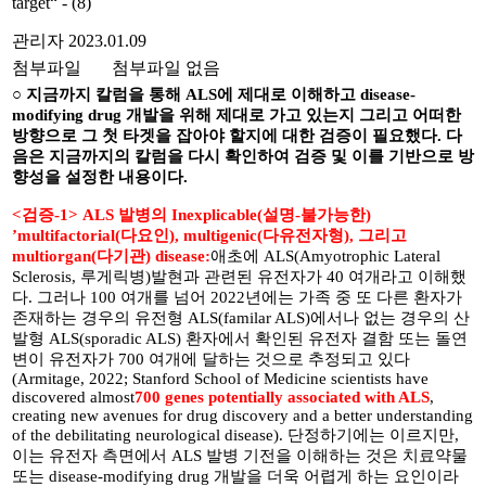
target“ - (8)
관리자
2023.01.09
첨부파일
첨부파일 없음
○ 지금까지 칼럼을 통해 ALS에 제대로 이해하고 disease-
modifying drug 개발을 위해 제대로 가고 있는지 그리고 어떠한
방향으로 그 첫 타겟을 잡아야 할지에 대한 검증이 필요했다. 다
음은 지금까지의 칼럼을 다시 확인하여 검증 및 이를 기반으로 방
향성을 설정한 내용이다.
<검증-1> ALS 발병의 Inexplicable(설명-불가능한)
’multifactorial(다요인), multigenic(다유전자형), 그리고
multiorgan(다기관) disease:
애초에 ALS(
Amyotrophic Lateral
Sclerosis, 루게릭병)
발현과 관련된 유전자가 40 여개라고 이해했
다. 그러나 100 여개를 넘어 2022년에는 가족 중 또 다른 환자가
존재하는 경우의 유전형 ALS(familar ALS)에서나 없는 경우의 산
발형 ALS(sporadic ALS) 환자에서 확인된 유전자 결함 또는 돌연
변이 유전자가 700 여개에 달하는 것으로 추정되고 있다
(
Armitage, 2022; Stanford School of Medicine scientists have
discovered almost
700 genes potentially associated with ALS
,
creating new avenues for drug discovery and a better understanding
of the debilitating neurological disease). 단정하기에는 이르지만,
이는 유전자 측면에서 ALS 발병 기전을 이해하는 것은 치료약물
또는 disease-modifying drug 개발을 더욱 어렵게 하는 요인이라