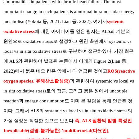
abnormalities in patients with chronic heart failure. The most
important change in such patients is abnormal intramuscular energy
metabolism(Yokota 등, 2021; Lian 등, 2022). 여기서
systemic
oxidative stress
에 대한 아이디어를 얻은 필자는 ALS의 기본적
원인으로 oxidative stress로 설정하고 원천 측면에서 systemic vs
local vs in situ oxidative stress로 구분하여 접근하였다. 가장 최근
에 ALS와 관련하여 발표된 논문에서 아래의 Figure 2(Lian 등,
2022)에서 붉은 네모 칸은 앞에서 다 언급된 것이고
ROS(reactive
oxygen species, 유해산소활성종)
과 관련하여 systemic vs local vs
in situ oxidative stress로의 접근, 그리고 붉은 원에서 uncouple
reaction과 energy consumption도 이미 본 칼럼을 통해 언급된 것
이다. 그래서 ALS의 systemic vs local vs in situ oxidative stress의
가설 설정은 적절한 것으로 보인다.
즉, ALS 질환의 발병 특성인
Inexplicable(설명-불가능한) ’multifactorial(다요인),