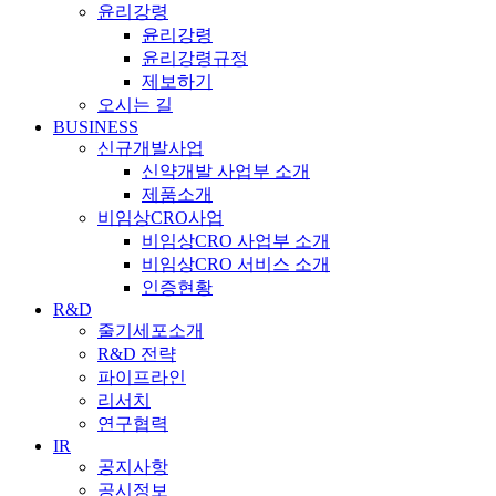
윤리강령
윤리강령
윤리강령규정
제보하기
오시는 길
BUSINESS
신규개발사업
신약개발 사업부 소개
제품소개
비임상CRO사업
비임상CRO 사업부 소개
비임상CRO 서비스 소개
인증현황
R&D
줄기세포소개
R&D 전략
파이프라인
리서치
연구협력
IR
공지사항
공시정보