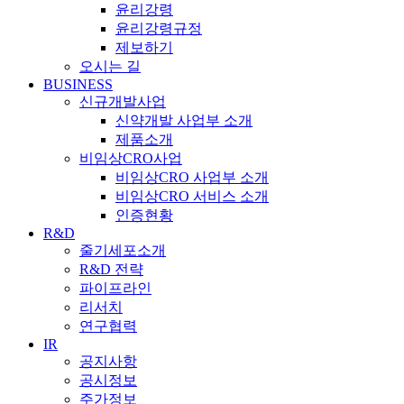
윤리강령
윤리강령규정
제보하기
오시는 길
BUSINESS
신규개발사업
신약개발 사업부 소개
제품소개
비임상CRO사업
비임상CRO 사업부 소개
비임상CRO 서비스 소개
인증현황
R&D
줄기세포소개
R&D 전략
파이프라인
리서치
연구협력
IR
공지사항
공시정보
주가정보