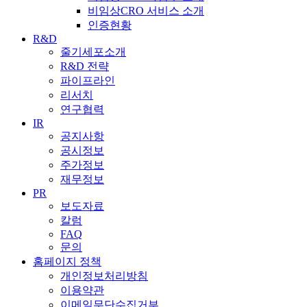
비임상CRO 서비스 소개
인증현황
R&D
줄기세포소개
R&D 전략
파이프라인
리서치
연구협력
IR
공지사항
공시정보
주가정보
재무정보
PR
보도자료
칼럼
FAQ
문의
홈페이지 정책
개인정보처리방침
이용약관
이메일무단수집거부