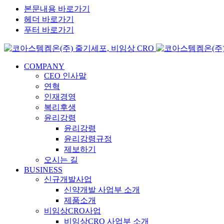
본문내용 바로가기
헤더 바로가기
푸터 바로가기
COMPANY
CEO 인사말
연혁
인재경영
복리후생
윤리강령
윤리강령
윤리강령규정
제보하기
오시는 길
BUSINESS
신규개발사업
신약개발 사업부 소개
제품소개
비임상CRO사업
비임상CRO 사업부 소개