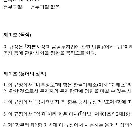
첨부파일
첨부파일 없음
제
1
조
(
목적
)
이 규정은
｢
자본시장과
금융투자업에 관한 법률
｣
(
이하
“
법
”
이
공개 등에 관한 사항을 정함을 목적으로 한다
.
제
2
조
(
용어의 정의
)
1.
이 규정에서
“
내부정보
”
라 함은 한국거래소
(
이하
“
거래소
”
라
에 관한 것으로서 투자자의 투자판단에 영향을 미칠 수 있는 
2.
이 규정에서
“
공시책임자
”
라 함은 공시규정 제
2
조제
4
항에 
3.
이 규정에서
“
임원
”
이라 함은 이사
(
｢
상법
｣
제
401
조의
2
제
1
항
4.
제
1
항부터 제
3
항 이외에 이 규정에서 사용하는 용어의 정의