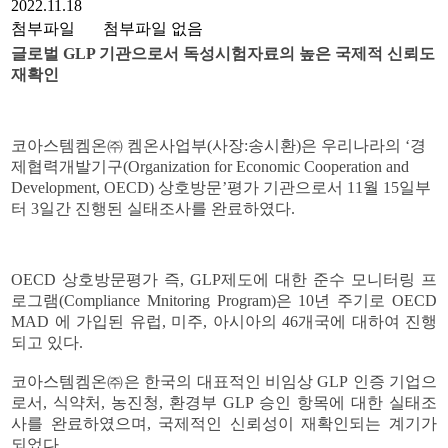
2022.11.18
첨부파일
첨부파일 없음
글로벌 GLP 기관으로서 독성시험자료의 높은 국제적 신뢰도
재확인
코아스템켐온㈜ 켐온사업부(사장:송시환)
은 우리나라의 ‘경
제협력개발기구
(Organization for Economic Cooperation and
Development, OECD)
상호방문’평가 기관으로서
11
월
15
일부
터
3
일간 진행된 실태조사를 완료하였다
.
OECD
상호방문평가 즉
, GLP
제도에 대한 준수 모니터링 프
로그램
(Compliance Mnitoring Program)
은
10
년 주기로
OECD
MAD
에 가입된 유럽
,
미주
,
아시아의
46
개국에 대하여 진행
되고 있다
.
코아스템켐온㈜은 한국의 대표적인 비임상
GLP
인증 기업으
로서
,
식약처
,
농진청
,
환경부
GLP
승인 항목에 대한 실태조
사를 완료하였으며
,
국제적인 신뢰성이 재확인되는 계기가
되었다
.