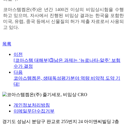
코아스템켐온(
주
)
은 년간
1400
건 이상의 비임상시험을 수행
하고 있으며
,
자사에서 진행된 비임상 결과는 한국을 포함한
미국
,
유렵
,
중국 등에서 신물질의 허가 제출 자료로서 사용되
고 있다
.
목록
이전
[코아스템 대해부]③남은 과제는 ‘뉴로나타-알주’ 보험
수가 결정
다음
코아스템켐온, 생태독성평가분야 역량 비약적 도약 기
대!
개인정보처리방침
이메일무단수집거부
경기도 성남시 분당구 판교로 255번지 24 아이앤씨빌딩 2층