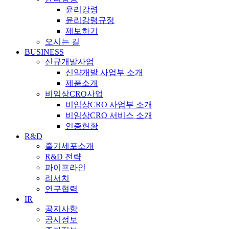
윤리강령
윤리강령규정
제보하기
오시는 길
BUSINESS
신규개발사업
신약개발 사업부 소개
제품소개
비임상CRO사업
비임상CRO 사업부 소개
비임상CRO 서비스 소개
인증현황
R&D
줄기세포소개
R&D 전략
파이프라인
리서치
연구협력
IR
공지사항
공시정보