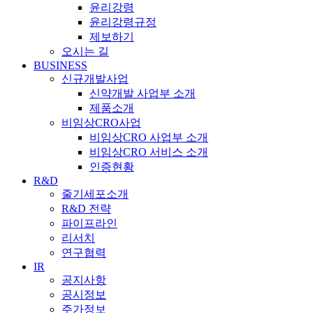
윤리강령
윤리강령규정
제보하기
오시는 길
BUSINESS
신규개발사업
신약개발 사업부 소개
제품소개
비임상CRO사업
비임상CRO 사업부 소개
비임상CRO 서비스 소개
인증현황
R&D
줄기세포소개
R&D 전략
파이프라인
리서치
연구협력
IR
공지사항
공시정보
주가정보