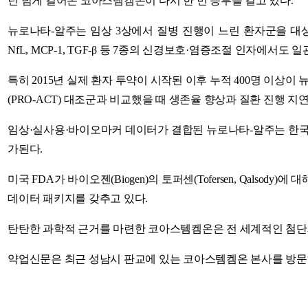
년 넘게 걸어온 코아스템켐온이 다시 한 번 승부를 걸고 있다.
뉴로나타-알주는 임상 3상에서 질병 진행이 느린 환자군을 대상으로
NfL, MCP-1, TGF-β 등 7종의 신경보호·염증조절 인자
특히 2015년 실제 환자 투약이 시작된 이후 누적 400명 이상이 뉴
(PRO-ACT) 대조군과 비교했을 때 생존율 향상과 질환 진행 지
임상·실사용·바이오마커 데이터가 결합된 뉴로나타-알주는 한국
가된다.
미국 FDA가 바이오젠(Biogen)의 토퍼센(Tofersen, Qal
데이터 패키지를 갖추고 있다.
탄탄한 과학적 근거를 마련한 코아스템켐온은 전 세계적인 첨단재
약업신문은 최근 성남시 판교에 있는 코아스템켐온 본사를 방문해 