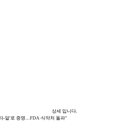
상세 입니다.
타-알'로 증명…FDA·식약처 돌파"