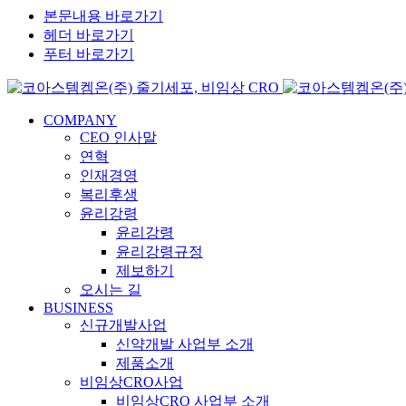
본문내용 바로가기
헤더 바로가기
푸터 바로가기
COMPANY
CEO 인사말
연혁
인재경영
복리후생
윤리강령
윤리강령
윤리강령규정
제보하기
오시는 길
BUSINESS
신규개발사업
신약개발 사업부 소개
제품소개
비임상CRO사업
비임상CRO 사업부 소개