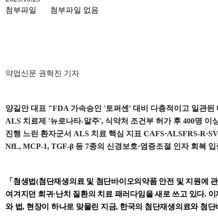
첨부파일
첨부파일 없음
약업신문 권혁진 기자
양길안 대표 "FDA 가속승인 '토퍼센' 대비 다층적이고 일관된
ALS 치료제 '뉴로나타-알주', 식약처 조건부 허가 후 400명 이
진행 느린 환자군서 ALS 치료 핵심 지표 CAFS·ALSFRS-R·S
NfL, MCP-1, TGF-β 등 7종의 신경보호·염증조절 인자 회복 
「첨생법(첨단재생의료 및 첨단바이오의약품 안전 및 지원에 관한
여겨지던 희귀·난치 질환의 치료 패러다임을 새로 쓰고 있다. 이
와 법, 현장이 하나로 맞물린 지금, 한국의 첨단재생의료와 첨