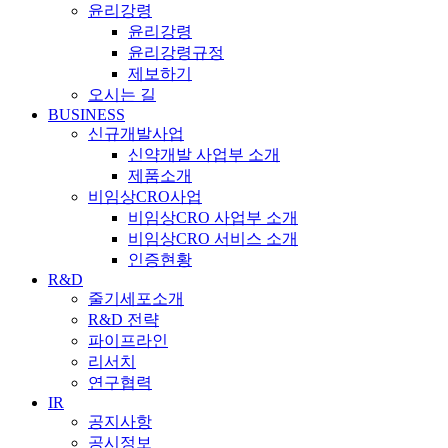
윤리강령
윤리강령
윤리강령규정
제보하기
오시는 길
BUSINESS
신규개발사업
신약개발 사업부 소개
제품소개
비임상CRO사업
비임상CRO 사업부 소개
비임상CRO 서비스 소개
인증현황
R&D
줄기세포소개
R&D 전략
파이프라인
리서치
연구협력
IR
공지사항
공시정보