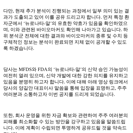
다만
,
현재 추가 분석이 진행되는 과정에서 일부 의미 있는 결
과가 도출되고 있어 이를 공유 드리고자 합니다
.
먼저 특정 환
자군에서
‘
뉴로나타
-
알
’
의 유효한 약효가 있음을 확인하였으
며
,
이와 관련된 바이오마커도 확인해 나아가고 있습니다
.
하
위 분석군 전체에 대한 결과와 바이오마커의 종류 및 수치 등
구체적인 정보는 분석이 완료되면 지체 없이 공개할 수 있도
록 하겠습니다
.
당사는
MFDS와 FDA의 ‘
뉴로나타
-
알
’
의 신약 승인 가능성이
여전히 열려 있으며
,
신약 개발에 대한 강한 의지를 유지하고
있음을 분명히 하고자 합니다
.
이에 대해 아래 영상 링크에서
당사의 양길안 대표이사 말씀을 통해 입장을 표명하고
,
주주
여러분과 소통하고자 이번 공지를 드리게 되었습니다
.
또한
,
회사 운영을 위한 자금 확보와 관련하여 주주 여러분의
피해를 최소화할 수 있는 방안을 강구하고 있음을 말씀드립
니다
.
이에 계획이 수립되면 투명하게 공유드릴 것을 약속드