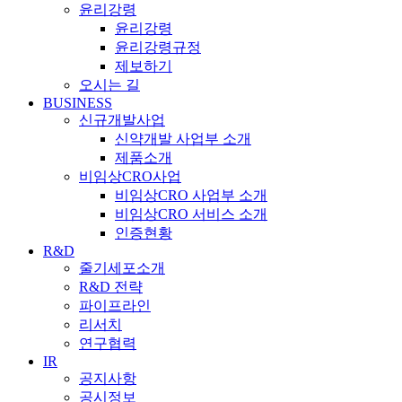
윤리강령
윤리강령
윤리강령규정
제보하기
오시는 길
BUSINESS
신규개발사업
신약개발 사업부 소개
제품소개
비임상CRO사업
비임상CRO 사업부 소개
비임상CRO 서비스 소개
인증현황
R&D
줄기세포소개
R&D 전략
파이프라인
리서치
연구협력
IR
공지사항
공시정보