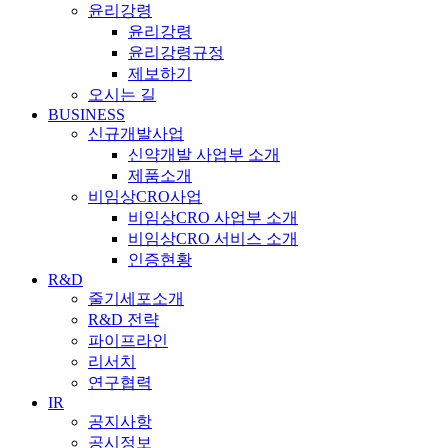
윤리강령
윤리강령
윤리강령규정
제보하기
오시는 길
BUSINESS
신규개발사업
신약개발 사업부 소개
제품소개
비임상CRO사업
비임상CRO 사업부 소개
비임상CRO 서비스 소개
인증현황
R&D
줄기세포소개
R&D 전략
파이프라인
리서치
연구협력
IR
공지사항
공시정보