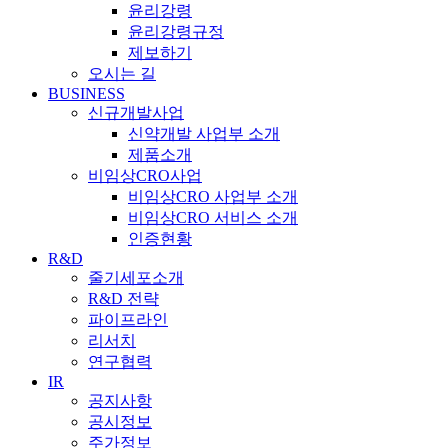
윤리강령
윤리강령규정
제보하기
오시는 길
BUSINESS
신규개발사업
신약개발 사업부 소개
제품소개
비임상CRO사업
비임상CRO 사업부 소개
비임상CRO 서비스 소개
인증현황
R&D
줄기세포소개
R&D 전략
파이프라인
리서치
연구협력
IR
공지사항
공시정보
주가정보