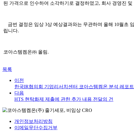
된 가격으로 인수하여 소각하기로 결정하였고
,
회사 경영진 
금번 결정은 임상
3
상 예상결과와는 무관하며 올해
10
월초 
립니다
.
코아스템켐온㈜ 올림
.
목록
이전
한국IR협의회 기업리서치센터 코아스템켐온 분석 레포트
다음
HTS 현탁화제 제출에 관한 추가 내용 전달의 건
개인정보처리방침
이메일무단수집거부