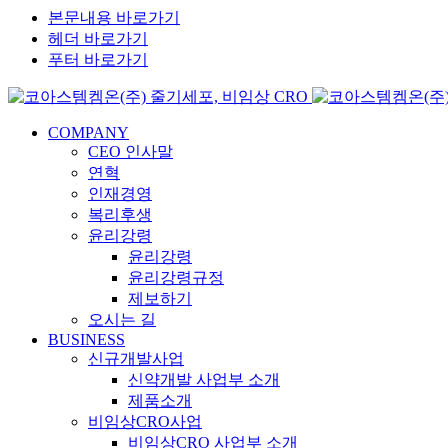
본문내용 바로가기
헤더 바로가기
푸터 바로가기
COMPANY
CEO 인사말
연혁
인재경영
복리후생
윤리강령
윤리강령
윤리강령규정
제보하기
오시는 길
BUSINESS
신규개발사업
신약개발 사업부 소개
제품소개
비임상CRO사업
비임상CRO 사업부 소개