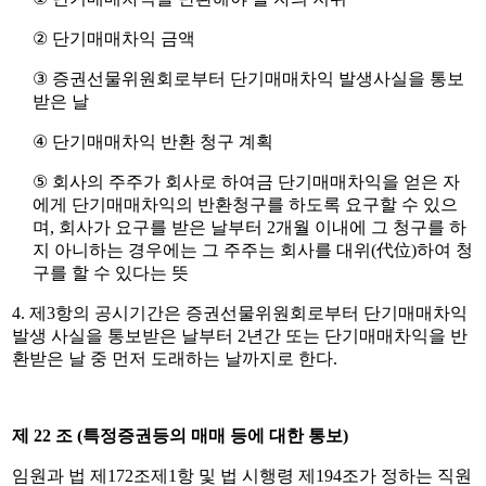
②
단기매매차익 금액
③
증권선물위원회로부터 단기매매차익 발생사실을 통보
받은 날
④
단기매매차익 반환 청구 계획
⑤
회사의 주주가 회사로 하여금 단기매매차익을 얻은 자
에게 단기매매차익의 반환청구를 하도록 요구할 수 있으
며
,
회사가 요구를 받은 날부터
2
개월 이내에 그 청구를 하
지 아니하는 경우에는 그 주주는 회사를 대위
(
代位
)
하여 청
구를 할 수 있다는 뜻
4.
제
3
항의 공시기간은 증권선물위원회로부터 단기매매차익
발생 사실을 통보받은 날부터
2
년간 또는 단기매매차익을 반
환받은 날 중 먼저 도래하는 날까지로 한다
.
제
22
조
(
특정증권등의 매매 등에 대한 통보
)
임원과 법 제
172
조제
1
항 및 법 시행령 제
194
조가 정하는 직원