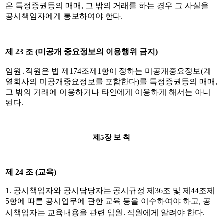
은 특정증권등의 매매
,
그 밖의 거래를 하는 경우 그 사실을
공시책임자에게 통보하여야 한다
.
제
23
조
(
미공개 중요정보의 이용행위 금지
)
임원
․
직원은 법 제
174
조제
1
항이 정하는 미공개중요정보
(
계
열회사의 미공개중요정보를 포함한다
)
를 특정증권등의 매매
,
그 밖의 거래에 이용하거나 타인에게 이용하게 해서는 아니
된다
.
제
5
장 보 칙
제
24
조
(
교육
)
1.
공시책임자와 공시담당자는 공시규정 제
36
조 및 제
44
조제
5
항에 따른 공시업무에 관한 교육 등을 이수하여야 하고
,
공
시책임자는 교육내용을 관련 임원
․
직원에게 알려야 한다
.