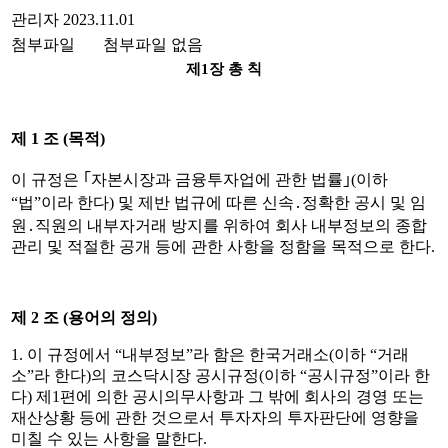
관리자
2023.11.01
첨부파일
첨부파일 없음
제
1
장 총 칙
제
1
조
(
목적
)
이 규정은
｢
자본시장과
금융투자업에 관한 법률
｣
(
이하
“
법
”
이라 한다
)
및 제반 법규에 따른 신속
․
정확한 공시 및 임
원
․
직원의 내부자거래 방지를 위하여 회사 내부정보의 종합
관리 및 적절한 공개 등에 관한 사항을 정함을 목적으로 한다
.
제
2
조
(
용어의 정의
)
1.
이 규정에서
“
내부정보
”
라 함은 한국거래소
(
이하
“
거래
소
”
라 한다
)
의 코스닥시장 공시규정
(
이하
“
공시규정
”
이라 한
다
)
제
1
편에 의한 공시의무사항과 그 밖에 회사의 경영 또는
재산상황 등에 관한 것으로서 투자자의 투자판단에 영향을
미칠 수 있는 사항을 말한다
.