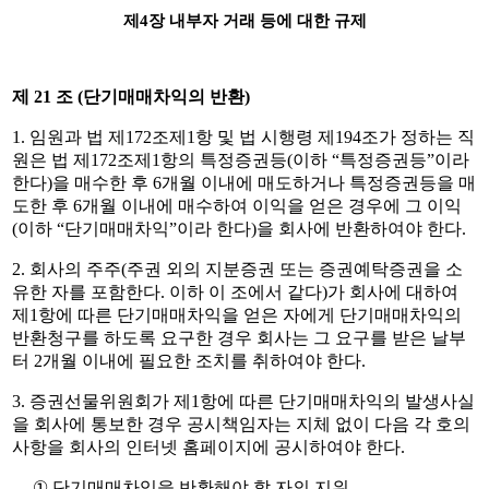
제
4
장 내부자 거래 등에 대한 규제
제
21
조
(
단기매매차익의 반환
)
1.
임원과 법 제
172
조제
1
항 및 법 시행령 제
194
조가 정하는 직
원은 법 제
172
조제
1
항의 특정증권등
(
이하
“
특정증권등
”
이라
한다
)
을 매수한 후
6
개월 이내에 매도하거나 특정증권등을 매
도한 후
6
개월 이내에 매수하여 이익을 얻은 경우에 그 이익
(
이하
“
단기매매차익
”
이라 한다
)
을 회사에 반환하여야 한다
.
2.
회사의 주주
(
주권 외의 지분증권 또는 증권예탁증권을 소
유한 자를 포함한다
.
이하 이 조에서 같다
)
가 회사에 대하여
제
1
항에 따른 단기매매차익을 얻은 자에게 단기매매차익의
반환청구를 하도록 요구한 경우 회사는 그 요구를 받은 날부
터
2
개월 이내에 필요한 조치를 취하여야 한다
.
3.
증권선물위원회가 제
1
항에 따른 단기매매차익의 발생사실
을 회사에 통보한 경우 공시책임자는 지체 없이 다음 각 호의
사항을 회사의 인터넷 홈페이지에 공시하여야 한다
.
①
단기매매차익을 반환해야 할 자의 지위