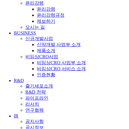
윤리강령
윤리강령
윤리강령규정
제보하기
오시는 길
BUSINESS
신규개발사업
신약개발 사업부 소개
제품소개
비임상CRO사업
비임상CRO 사업부 소개
비임상CRO 서비스 소개
인증현황
R&D
줄기세포소개
R&D 전략
파이프라인
리서치
연구협력
IR
공지사항
공시정보