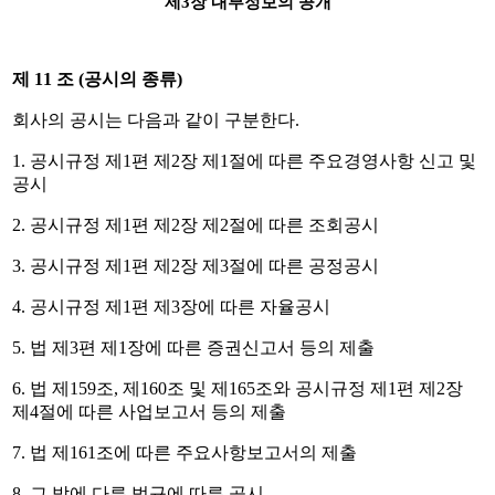
제
3
장 내부정보의 공개
제
11
조
(
공시의 종류
)
회사의 공시는 다음과 같이 구분한다
.
1.
공시규정 제
1
편 제
2
장 제
1
절에 따른 주요경영사항 신고 및
공시
2.
공시규정 제
1
편 제
2
장 제
2
절에 따른 조회공시
3.
공시규정 제
1
편 제
2
장 제
3
절에 따른 공정공시
4.
공시규정 제
1
편 제
3
장에 따른 자율공시
5.
법 제
3
편 제
1
장에 따른 증권신고서 등의 제출
6.
법 제
159
조
,
제
160
조 및 제
165
조와 공시규정 제
1
편 제
2
장
제
4
절에 따른 사업보고서 등의 제출
7.
법 제
161
조에 따른 주요사항보고서의 제출
8.
그 밖에 다른 법규에 따른 공시